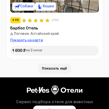
Собаки
Кошки
4.98
(139)
Барбос Отель
д Логовое, Алтайский край
Показать на карте
1 600 ₽
за 2 ночи
Показать ещё
Сервис подбора отеля для животных