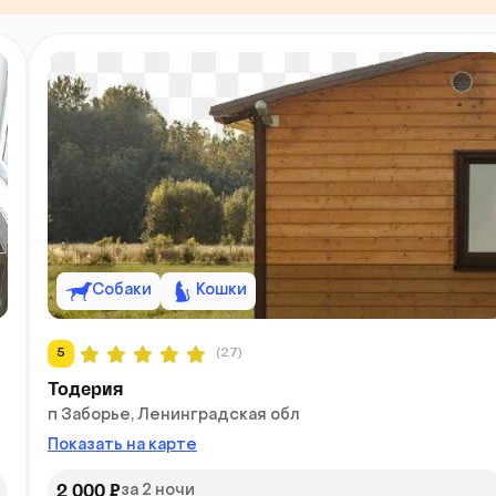
Собаки
Кошки
5
(27)
Тодерия
п Заборье, Ленинградская обл
Показать на карте
2 000 ₽
за 2 ночи