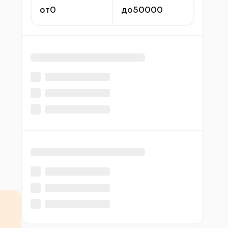
от
до