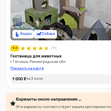
Кошки
Собаки
4.6
(10)
Гостиница для животных
г Гатчина, Ленинградская обл
Показать на карте
1 000 ₽
за 2 ночи
Варианты около направления ...
Эти варианты соответствуют вашим критериям поис