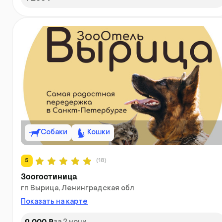
Собаки
Кошки
5
(18)
Зоогостиница
гп Вырица, Ленинградская обл
Показать на карте