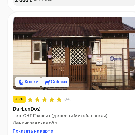
2 000 ₽
за 2 ночи
Кошки
Собаки
4.78
(55)
DarLenDog
тер. СНТ Газовик (деревня Михайловская),
Ленинградская обл
Показать на карте