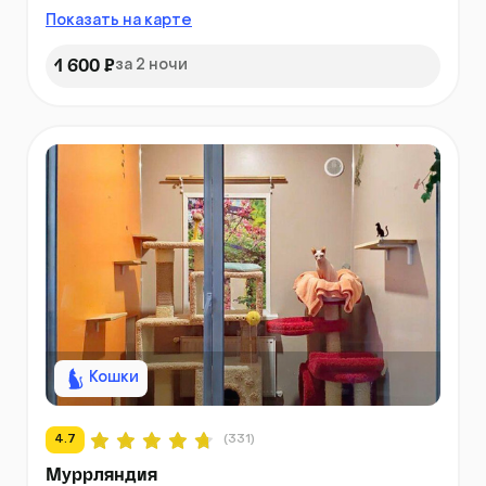
Показать на карте
1 600 ₽
за 2 ночи
Кошки
4.7
(331)
Муррляндия