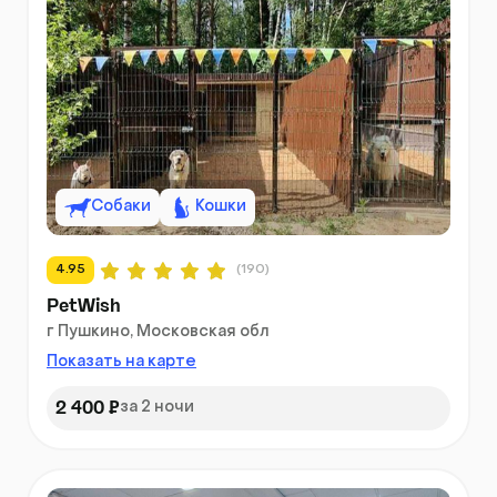
Собаки
Кошки
4.95
(190)
PetWish
г Пушкино, Московская обл
Показать на карте
2 400 ₽
за 2 ночи