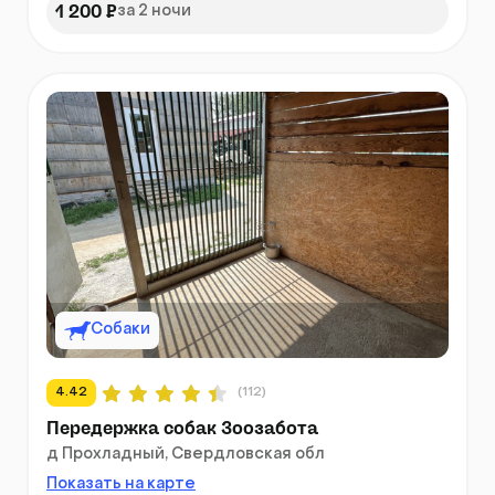
1 200 ₽
за 2 ночи
Собаки
4.42
(112)
Передержка собак Зоозабота
д Прохладный, Свердловская обл
Показать на карте