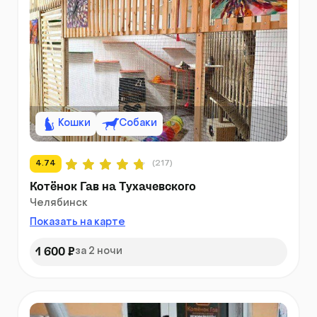
Кошки
Собаки
4.74
(217)
Котёнок Гав на Тухачевского
Челябинск
Показать на карте
1 600 ₽
за 2 ночи