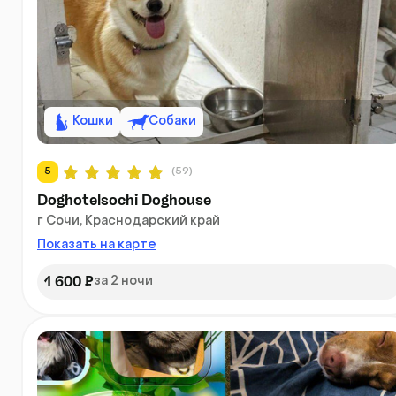
Кошки
Собаки
5
(59)
Doghotelsochi Doghouse
г Сочи, Краснодарский край
Показать на карте
1 600 ₽
за 2 ночи