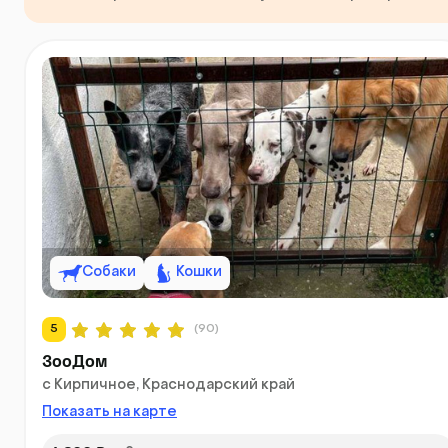
Собаки
Кошки
5
(90)
ЗооДом
с Кирпичное, Краснодарский край
Показать на карте