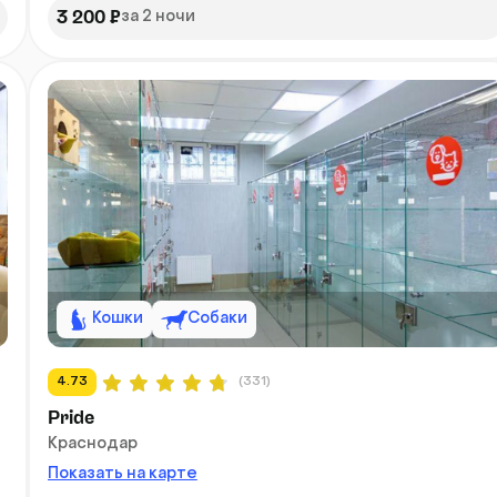
3 200 ₽
за 2 ночи
Кошки
Собаки
4.73
(331)
Pride
Краснодар
Показать на карте