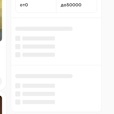
от
до