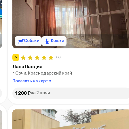
Собаки
Кошки
5
(7)
ЛапаЛандия
г Сочи, Краснодарский край
Показать на карте
1 200 ₽
за 2 ночи