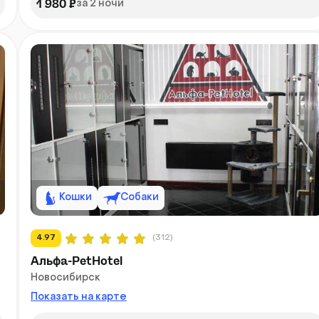
1 980 ₽
за 2 ночи
Кошки
Собаки
4.97
(312)
Альфа-PetHotel
Новосибирск
Показать на карте