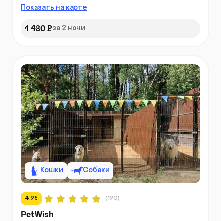
Показать на карте
1 480 ₽
за 2 ночи
Кошки
Собаки
4.95
(190)
PetWish