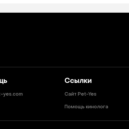
щь
Ссылки
t-yes.com
Сайт Pet-Yes
Помощь кинолога