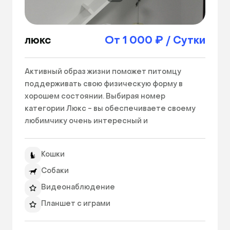
люкс
От 1 000 ₽ / Сутки
Активный образ жизни поможет питомцу 
поддерживать свою физическую форму в 
хорошем состоянии. Выбирая номер 
категории Люкс - вы обеспечиваете своему 
любимчику очень интересный и 
увлекательный досуг на весь период Вашего 
отсутствия! Разные площадки, лестницы, 
Кошки
выходы, куда кошка может прыгать, лазить, 
протискиваться - все это есть в просторном 
Собаки
Люксе объемом 3 куб. м.! Наличие больших 
Видеонаблюдение
площадок и разных уровней позволят Вашему 
Планшет с играми
питомцу поупражняться в своих охотничьих 
навыках. А сем известно, что благодаря 
размер куб. м.