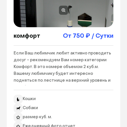
комфорт
От 750 ₽ / Сутки
Если Ваш любимчик любит активно проводить 
досуг - рекомендуем Вам номер категории 
Комфорт. В это номере объемом 2 куб.м. 
Вашему любимчику будет интересно 
подняться по лестнице на верхний уровень и 
понаблюдать за происходящим с высоты! 
Либо свободно перемещаться на одном 
Кошки
уровне из одной комнаты своих апартаментов 
в другую через специальный ход. В стоимость 
Собаки
номера данной категории уже входит 
размер куб. м.
круглосуточное видеонаблюдение! 

Ежедневный фото отчет