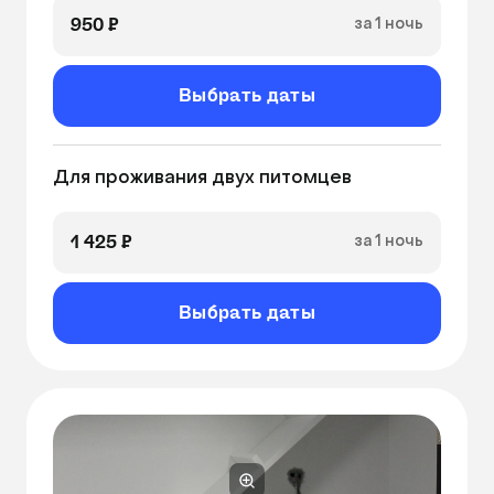
входит круглосуточное видеонаблюдение! 
950 ₽
за 1 ночь
Онлайн-трансляция 24 часа в сутки, 7 дней в 
увлажнитель воздуха
неделю. Из любой точки мира, где есть 
Кварцевание
интернет, Вы сможете наблюдать за своим 
Выбрать даты
Видеонаблюдение
любимым питомцем

 Второй и третий питомец со скидкой 50%

Для проживания двух питомцев
 - Планшет в номер, для просмотра видео 
питомцем +150 ₽/сут

1 425 ₽
за 1 ночь
 - Видеонаблюдение в подарок 

 - Когтеточка +50 ₽/сут 
Выбрать даты