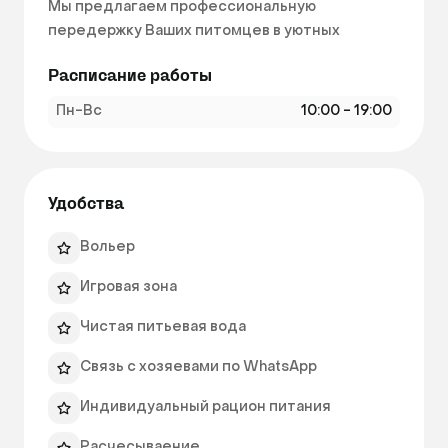
Мы предлагаем профессиональную 
передержку Ваших питомцев в уютных 
номерах в нашем отеле в центральной части 
Расписание работы
города Новосибирска, где Ваш любимец будет 
чувствовать себя как дома.

Пн-Вс
10:00 - 19:00
 Возможно размещение собак малых пород в 
вольерах, а так же питомцев в клетках 
Удобства
Вольер
Игровая зона
Чистая питьевая вода
Связь с хозяевами по WhatsApp
Индивидуальный рацион питания
Расчесываение