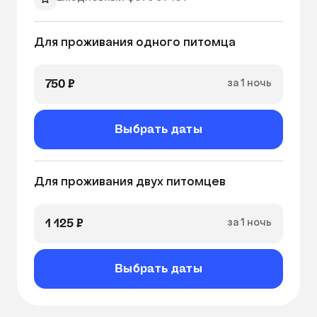
- Второй и третий питомец со скидкой 50%

 - Планшет в номер, для просмотра видео 
Уборка 2 раза в день
питомцем +150 ₽/сут

Для проживания одного питомца
Фильтрованная вода
 - Видеонаблюдение в подарок 

увлажнитель воздуха
 - Когтеточка +50 ₽/сут 
750 ₽
за 1 ночь
очиститель воздуха
Кварцевание
Выбрать даты
Видеонаблюдение
Для проживания двух питомцев
1 125 ₽
за 1 ночь
Выбрать даты