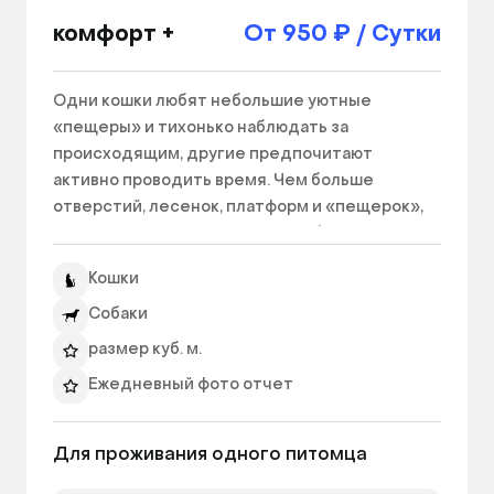
комфорт +
От 950 ₽ / Сутки
Одни кошки любят небольшие уютные 
«пещеры» и тихонько наблюдать за 
происходящим, другие предпочитают 
активно проводить время. Чем больше 
отверстий, лесенок, платформ и «пещерок», 
тем веселее кошке гонять «добычу», играть! 
Кошки любят прятаться, нападать из укрытия 
Кошки
– учитывайте эти особенности характера 
домашних хищников. Номер категории 
Собаки
Комфорт+ это настоящий просторный, 
размер куб. м.
удобный двухэтажный дом для Вашего 
Ежедневный фото отчет
любимца! Здесь ему точно не будет скучно! 
Высокая лестница, соединяющая два уровня 
Уборка 2 раза в день
номера, будет выполнять роль тренажера! В 
Для проживания одного питомца
Фильтрованная вода
стоимость номера данной категории уже 
очиститель воздуха