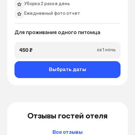
более кошек от одного хозяина (доплата 50% 
Уборка 2 раза в день
за каждого дополнительного питомца).

Ежедневный фото отчет
 - Планшет в номер, для просмотра видео 
питомцем +150 ₽/сут

увлажнитель воздуха
 - Видеонаблюдение +100 ₽/сут

Для проживания одного питомца
очиститель воздуха
 - Когтеточка +50 ₽/сут 
Кварцевание
450 ₽
за 1 ночь
размер куб. м.
Выбрать даты
Отзывы гостей отеля
Все отзывы