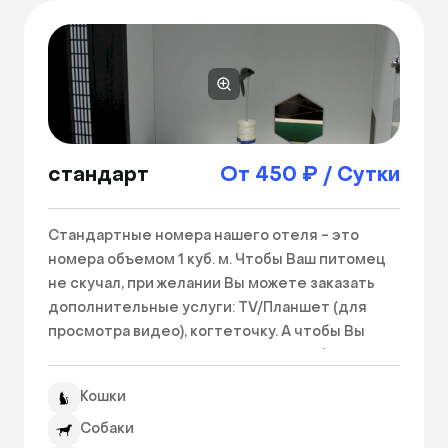
стандарт
От 450 ₽ / Сутки
Стандартные номера нашего отеля - это 
номера объемом 1 куб. м. Чтобы Ваш питомец 
не скучал, при желании Вы можете заказать 
дополнительные услуги: TV/Планшет (для 
просмотра видео), когтеточку. А чтобы Вы 
сами не скучали вдали от своего любимчика, 
Вы можете заказать услугу круглосуточного 
Кошки
видеонаблюдения за Вашим питомцем. 
Возможно размещение в одном номере двух и 
Собаки