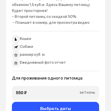
объемом 1,5 куб.м. Здесь Вашему питомцу 
будет просторнее!

- Второй питомец со скидкой 50%

 - Планшет в номер, для просмотра видео 
питомцем +150 ₽/сут

 - Видеонаблюдение +100 ₽/сут

Кошки
 - Когтеточка +50 ₽/сут 
Собаки
размер куб. м.
Ежедневный фото отчет
Уборка 2 раза в день
Для проживания одного питомца
Фильтрованная вода
очиститель воздуха
550 ₽
за 1 ночь
увлажнитель воздуха
Кварцевание
Выбрать даты