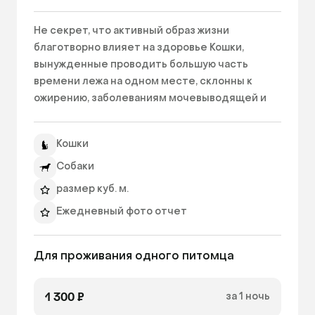
Не секрет, что активный образ жизни 
благотворно влияет на здоровье Кошки, 
вынужденные проводить большую часть 
времени лежа на одном месте, склонны к 
ожирению, заболеваниям мочевыводящей и 
сердечнососудистой системы. Создать 
идеальные условия для поддержания 
Кошки
питомца в идеальной физической форме 
просто! Оставляя в нашем отеле питомца, 
Собаки
выбирайте номер категории СуперЛюкс, 
размер куб. м.
особенно если у Вас активная кошка! Все 
Ежедневный фото отчет
знают, насколько кошки любят прыгать, лазить, 
протискиваться, карабкаться! Три этажа 
Уборка 2 раза в день
развлечений СуперЛюкса позволят 
Для проживания одного питомца
Фильтрованная вода
реализовать природные потребности Вашего 
очиститель воздуха
любимца на весь период Вашего отсутствия. 
1 300 ₽
за 1 ночь
Разнообразные площадки, лестницы, входы, 
увлажнитель воздуха