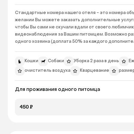
Стандартные номера нашего отеля - это номера объем
желании Вы можете заказать дополнительные услуги:
чтобы Вы сами не скучали вдали от своего любимчика
видеонаблюдения за Вашим питомцем. Возможно раз
одного хозяина (доплата 50% за каждого дополнител
 - Планшет в номер, для просмотра видео питомцем +150 ₽/сут

 - Видеонаблюдение +100 ₽/сут

Кошки
Собаки
Уборка 2 раза в день
Еж
 - Когтеточка +50 ₽/сут 
очиститель воздуха
Кварцевание
размер
Для проживания одного питомца
450 ₽