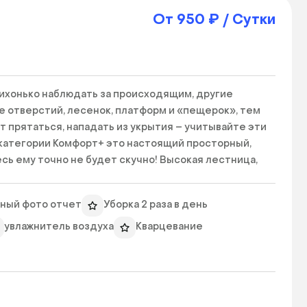
От 950 ₽ / Сутки
хонько наблюдать за происходящим, другие 
 отверстий, лесенок, платформ и «пещерок», тем 
 прятаться, нападать из укрытия – учитывайте эти 
категории Комфорт+ это настоящий просторный, 
ь ему точно не будет скучно! Высокая лестница, 
оль тренажера! В стоимость номера данной 
ие! Онлайн-трансляция 24 часа в сутки, 7 дней в 
ный фото отчет
Уборка 2 раза в день
Вы сможете наблюдать за своим любимым питомцем

увлажнитель воздуха
Кварцевание