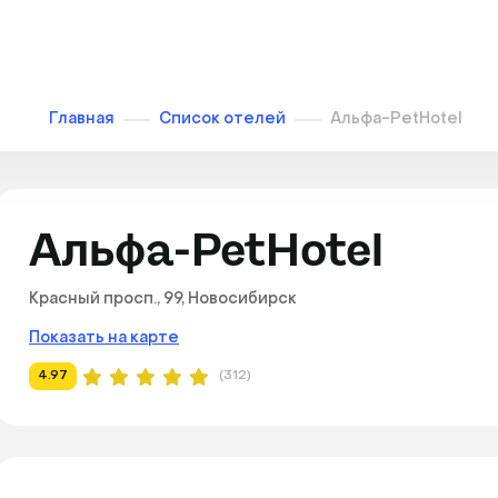
Главная
Список отелей
Альфа-PetHotel
Альфа-PetHotel
Красный просп., 99, Новосибирск
Показать на карте
4.97
(312)