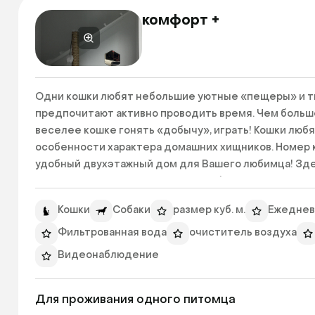
комфорт +
Одни кошки любят небольшие уютные «пещеры» и ти
предпочитают активно проводить время. Чем больше
веселее кошке гонять «добычу», играть! Кошки любят
особенности характера домашних хищников. Номер 
удобный двухэтажный дом для Вашего любимца! Здес
соединяющая два уровня номера, будет выполнять р
категории уже входит круглосуточное видеонаблюден
Кошки
Собаки
размер куб. м.
Ежеднев
неделю. Из любой точки мира, где есть интернет, 
Фильтрованная вода
очиститель воздуха
 Второй и третий питомец со скидкой 50%

Видеонаблюдение
 - Планшет в номер, для просмотра видео питомцем +150 ₽/сут

 - Видеонаблюдение в подарок 

Для проживания одного питомца
 - Когтеточка +50 ₽/сут 