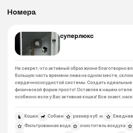
Номера
суперлюкс
Не секрет, что активный образ жизни благотворно в
большую часть времени лежа на одном месте, склон
сердечнососудистой системы. Создать идеальные у
физической форме просто! Оставляя в нашем отеле 
особенно если у Вас активная кошка! Все знают, наск
карабкаться! Три этажа развлечений СуперЛюкса по
любимца на весь период Вашего отсутствия. Разнооб
Кошки
Собаки
размер куб. м.
Ежеднев
это есть в гигантском СуперЛюксе объемом более 4,5
входит круглосуточное видеонаблюдение и TV/План
Фильтрованная вода
очиститель воздуха
учетом Ваших предпочтений!
