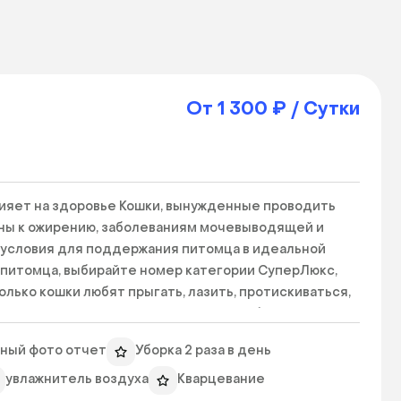
От 1 300 ₽ / Сутки
лияет на здоровье Кошки, вынужденные проводить 
ны к ожирению, заболеваниям мочевыводящей и 
словия для поддержания питомца в идеальной 
питомца, выбирайте номер категории СуперЛюкс, 
олько кошки любят прыгать, лазить, протискиваться, 
зволят реализовать природные потребности Вашего 
разные площадки, лестницы, входы, выходы - все 
ный фото отчет
Уборка 2 раза в день
 куб. м.! В стоимость номера данной категории уже 
шет для просмотра питомцем любого видео с 
увлажнитель воздуха
Кварцевание