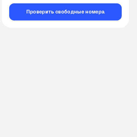
Проверить
свободные
номера