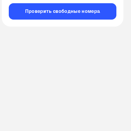
Проверить
свободные
номера