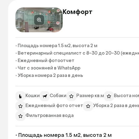
Комфорт
• Площадь номера 1.5 м2, высота 2 м

• Ветеринарный специалист с 8-30 до 20-30 (ежедне
• Ежедневный фотоотчет

• Чат с зооняней в WhatsApp

• Уборка номера 2 раза в день

• Уход, кормление, фильтрованная вода 
Кошки
Собаки
Размер кв.м
Высота но
Ежедневный фото отчет
Уборка 2 раза в ден
Фильтрованная вода
• Площадь номера 1.5 м2, высота 2 м
