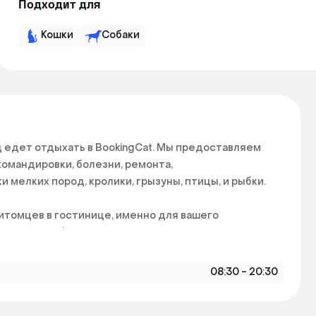
Подходит для
Кошки
Собаки
 едет отдыхать в BookingCat. Мы предоставляем 
омандировки, болезни, ремонта, 
 мелких пород, кролики, грызуны, птицы, и рыбки. 
итомцев в гостинице, именно для вашего 
ть видеонаблюдение!

точно через специальное приложение в вашем 
08:30 - 20:30
 видеонаблюдение и смотрите как наши заботливые 
дый день мы будем присылать вам фото отчет ! 