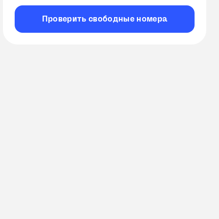
Проверить
свободные
номера