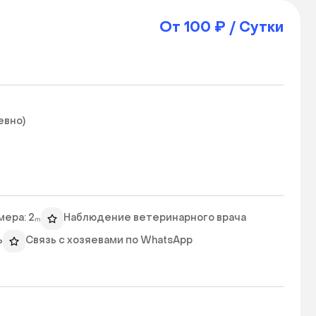
От 100 ₽ / Сутки
вно)

мера: 2ₘ
Наблюдение ветеринарного врача
ь
Связь с хозяевами по WhatsApp