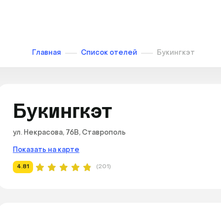
Главная
Список отелей
Букингкэт
Букингкэт
ул. Некрасова, 76В, Ставрополь
Показать на карте
4.81
(201)