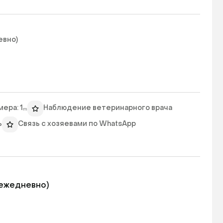
вно)

ера: 1ₘ
Наблюдение ветеринарного врача
ь
Связь с хозяевами по WhatsApp
ежедневно)
