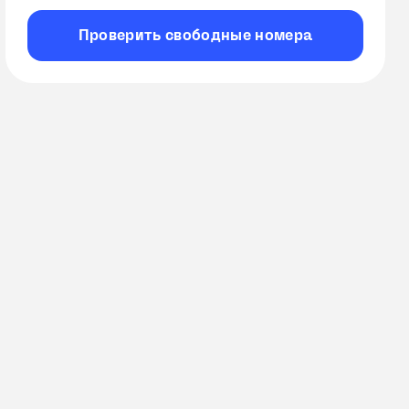
Проверить
свободные
номера