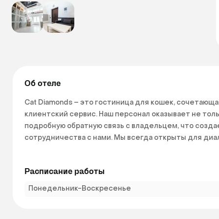
Об отеле
Cat Diamonds – это гостиница для кошек, сочетающа
клиентский сервис. Наш персонал оказывает не толь
подробную обратную связь с владельцем, что созда
сотрудничества с нами. Мы всегда открыты для диал
Гостиница находится в пяти минутах езды от Ладожс
Расписание работы
день для заселения котика в апартаменты - просто за
забирайте своего любимого питомца сразу же после 
Понедельник-Воскресенье
ожидания встречи с любимым пушистиком. 