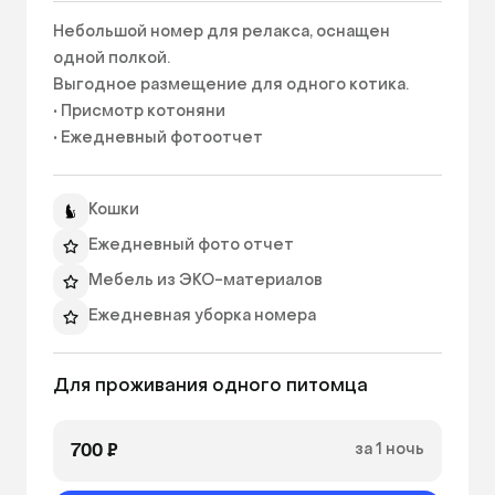
Небольшой номер для релакса, оснащен 
одной полкой.

Выгодное размещение для одного котика.

• Присмотр котоняни

• Ежедневный фотоотчет

• Связь с владельцем по whatsapp

• Питание по привычному расписанию

Кошки
• Чистая и свежая питьевая вода

• Генеральная уборка номера 2-3 раза в день

Ежедневный фото отчет
• Игры и забота о питомцем (по желанию 
Мебель из ЭКО-материалов
владельца и питомца) 
Ежедневная уборка номера
Фильтрованная вода
Для проживания одного питомца
Индивидуальный режим кормления
Выгул (при необходимости)
700 ₽
за 1 ночь
Ширина номера: 900ₘ
Длина номера: 900ₘ