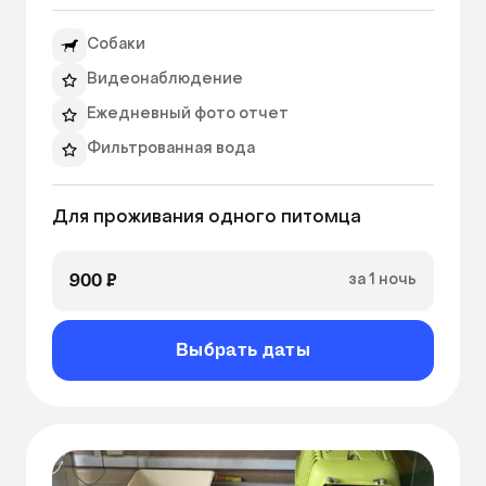
• Связь с владельцем по whatsapp

• Питание по привычному расписанию

Собаки
• Чистая и свежая питьевая вода

• Генеральная уборка номера 2-3 раза в день

Видеонаблюдение
• Игры и забота о питомце

Ежедневный фото отчет
• Выгул + 300 руб/день

Фильтрованная вода
• Вторая собачка 500 руб/день 
Ежедневная уборка номера
Для проживания одного питомца
Ширина номера: 890ₘ
Длина номера: 1090ₘ
900 ₽
за 1 ночь
Высота номера: 2000ₘ
Выбрать даты