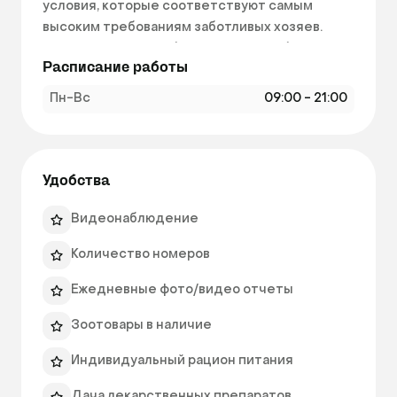
условия, которые соответствуют самым 
высоким требованиям заботливых хозяев. 
Каждая мелочь отображает нашу любовь и 
Расписание работы
преданность к Вашим питомцам.

Пн-Вс
09:00 - 21:00
Отель «Cat Hilton» в Москве - это 27 
доступных для бронирования номеров, 
размером 2-3 кв.м., с системой онлайн 
видеонаблюдения, ежедневными фото/видео 
Удобства
отчетами и многим другим.

Видеонаблюдение
Наши номера изготовлены из закаленного 
Количество номеров
стекла. Стекло выбрано нами не случайно. 
Рассмотрев разные варианты, мы пришли к 
Ежедневные фото/видео отчеты
выводу, что стекло является единственным 
материалом полностью обеспечивающее 
Зоотовары в наличие
безопасное пребывание Вашего домашнего 
Индивидуальный рацион питания
питомца в гостинице. 
Дача лекарственных препаратов