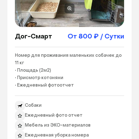
Дог-Смарт
От 800 ₽ / Сутки
Номер для проживания маленьких собачек до 
11 кг

• Площадь (2м2)

• Присмотр котоняни

• Ежедневный фотоотчет

• Связь с владельцем по whatsapp

• Питание по привычному расписанию

Собаки
• Чистая и свежая питьевая вода

• Генеральная уборка номера 2-3 раза в день

Ежедневный фото отчет
• Игры и забота о питомце

Мебель из ЭКО-материалов
• Выгул + 300 руб/день

Ежедневная уборка номера