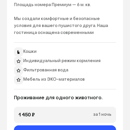
Площадь номера Премиум — 6 м. кв.

Мы создали комфортные и безопасные 
условия для вашего пушистого друга. Наша 
гостиница оснащена современными 
просторными помещениями c системой 
вентиляции, номер выполнен из 
Кошки
гипоалергенных материалов с панорамной 
стеклянной дверью. Номер оборудован с 
Индивидуальный режим кормления
учетом психологии кошек (домики, полочки, 
Фильтрованная вода
лесенка, канат) — Ваш котик не будет скучать. 
Мебель из ЭКО-материалов
Ежедневный фото отчет
Проживание для одного животного.
Уборка 2 раза в день
Связь с хозяевами по WhatsApp
1 450 ₽
за 1 ночь
Видеонаблюдение
Наполнитель для туалета