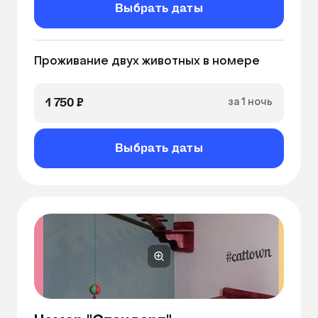
Выбрать даты
Домик
Лесенка
Канат
Проживание двух животных в номере
1 750 ₽
за 1 ночь
Выбрать даты