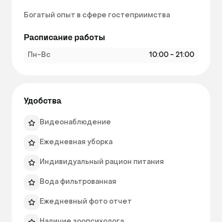
Богатый опыт в сфере гостеприимства 
вдохновил нас на создание нового проекта.

Расписание работы
Нам важно понимать, что гости выбирают нас 
Пн-Вс
10:00 - 21:00
не только из-за удобной локации и доступных 
цен, но и за частичку души и доброты 
вложенных нами.

Удобства
Мы хотели соединить уникальность, комфорт 
и безопасность, понимая как важно хозяину 
Видеонаблюдение
быть спокойным за любимца в разлуке с ним.

Ежедневная уборка
Вся мебель спроектирована и изготовлена 
Индивидуальный рацион питания
нашими руками, как и многие другие детали 
интерьера.

Вода фильтрованная
Ежедневный фото отчет
Cat Town с радостью открывает свои двери 
десяткам новых постояльцев и их хозяевам 
Наличие зоопсихолога