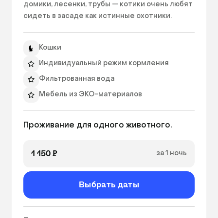
домики, лесенки, трубы — котики очень любят 
сидеть в засаде как истинные охотники.

Гипоаллергенные материалы, панорамная 
Кошки
стеклянная дверь и продуманное 
оборудование номера. 

Индивидуальный режим кормления
Фильтрованная вода
Есть Люкс площадью 6 кв. метров. 
Мебель из ЭКО-материалов
Ежедневный фото отчет
Проживание для одного животного.
Уборка 2 раза в день
Связь с хозяевами по WhatsApp
1 150 ₽
за 1 ночь
Видеонаблюдение
Наполнитель для туалета
Выбрать даты