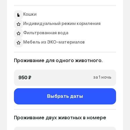
стеклянная дверь и продуманное 
оборудование номера. 
Кошки
Индивидуальный режим кормления
Фильтрованная вода
Мебель из ЭКО-материалов
Ежедневный фото отчет
Проживание для одного животного.
Уборка 2 раза в день
Связь с хозяевами по WhatsApp
950 ₽
за 1 ночь
Видеонаблюдение
Наполнитель для туалета
Выбрать даты
Проживание двух животных в номере