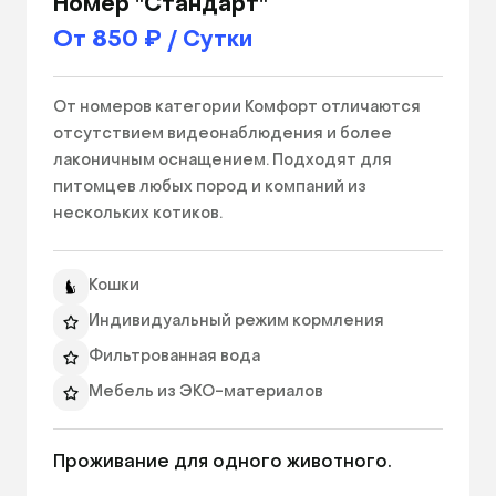
Номер "Стандарт"
От 850 ₽ / Сутки
От номеров категории Комфорт отличаются 
отсутствием видеонаблюдения и более 
лаконичным оснащением. Подходят для 
питомцев любых пород и компаний из 
нескольких котиков.

Гипоалергенные материалы, панорамная 
Кошки
стеклянная дверь, продуманное 
оборудование. Площадь номера - 3 
Индивидуальный режим кормления
квадратных метра. 
Фильтрованная вода
Мебель из ЭКО-материалов
Ежедневный фото отчет
Проживание для одного животного.
Уборка 2 раза в день