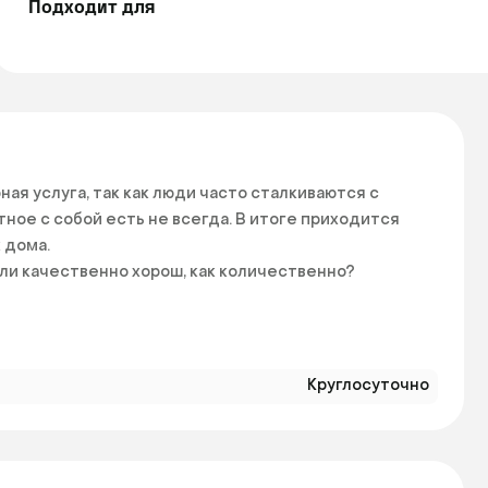
Подходит для
ая услуга, так как люди часто сталкиваются с 
ное с собой есть не всегда. В итоге приходится 
дома.

ли качественно хорош, как количественно?

атить внимание на:

му что обязательно должно быть место для 
Круглосуточно
о собаках и если о кошках. И тем, и тем необходимо 
аточное расстояние до вольера/комнаты 
ные знакомства. А еще важно, чтобы собаки и кошки 