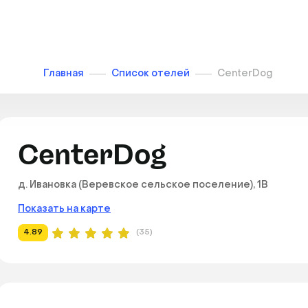
Главная
Список отелей
CenterDog
CenterDog
д. Ивановка (Веревское сельское поселение), 1В
Показать на карте
4.89
(35)