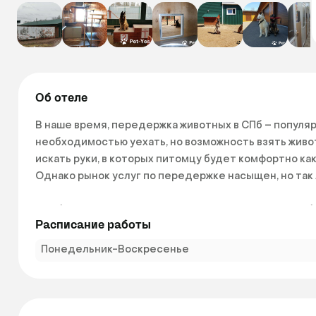
Об отеле
В наше время, передержка животных в СПб – популярн
необходимостью уехать, но возможность взять живот
искать руки, в которых питомцу будет комфортно как 
Однако рынок услуг по передержке насыщен, но так 
Подбирая гостиницу для своего животного стоит обр
Расписание работы
Территорию, где будет содержаться животное, пото
Понедельник-Воскресенье
качественного выгула.

На места для размещения животных и если речь идет 
пространство для движения, тепло, чистота и дост
следующего животного, чтобы исключить нежелатель