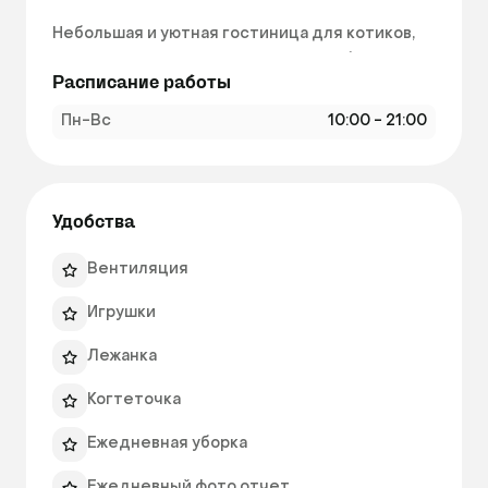
Небольшая и уютная гостиница для котиков, 
размещение по желанию хозяев - в боксе или 
Расписание работы
на свободном выгуле. У нас всегда небольшое 
количество гостей, индивидуальный подход к 
Пн-Вс
10:00 - 21:00
каждому животному. Большой опыт ухода за 
котиками, к нам возвращаются! 
Удобства
Вентиляция
Игрушки
Лежанка
Когтеточка
Ежедневная уборка
Ежедневный фото отчет