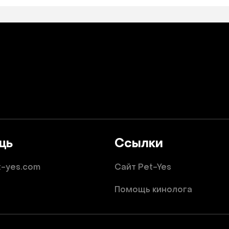
щь
Ссылки
t-yes.com
Сайт Pet-Yes
Помощь кинолога