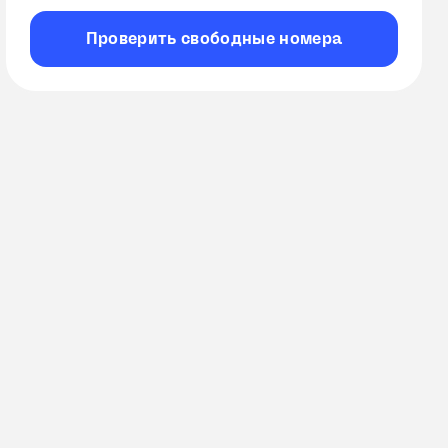
Проверить
свободные
номера