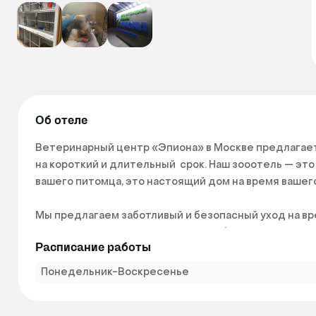
Об отеле
Ветеринарный центр «Эпиона» в Москве предлагает
на короткий и длительный  срок. Наш зооотель — эт
вашего питомца, это настоящий дом на время вашего 
Мы предлагаем заботливый и безопасный уход на в
нашей клиники найдут подход к любому животному. 
Расписание работы
тосковал в момент разлуки с вами. 
Понедельник-Воскресенье