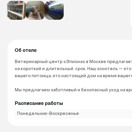
Об отеле
Ветеринарный центр «Эпиона» в Москве предлагает
на короткий и длительный  срок. Наш зооотель — эт
вашего питомца, это настоящий дом на время вашего 
Мы предлагаем заботливый и безопасный уход на в
нашей клиники найдут подход к любому животному. 
Расписание работы
тосковал в момент разлуки с вами. 
Понедельник-Воскресенье