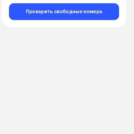
Проверить
свободные
номера