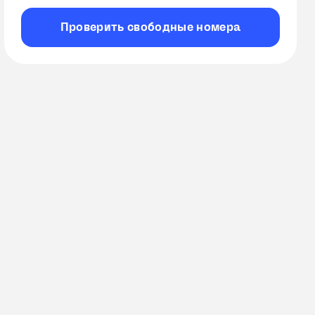
Проверить
свободные
номера