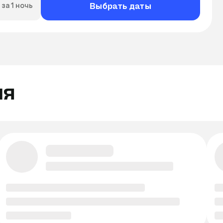
Выбрать даты
за 1 ночь
ля