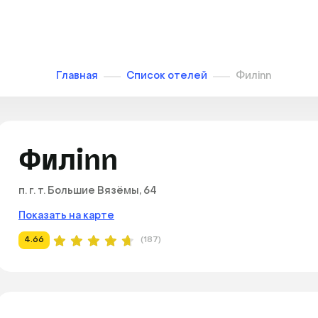
Главная
Список отелей
Филinn
Филinn
п. г. т. Большие Вязёмы, 64
Показать на карте
4.66
(187)