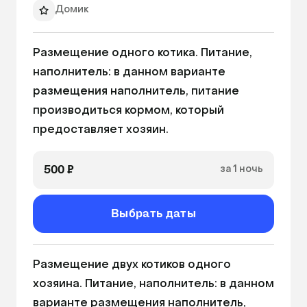
Домик
Когтеточка
Размещение одного котика. Питание, 
Миски
наполнитель: в данном варианте 
Лежанка
размещения наполнитель, питание 
Питьевая вода
производиться кормом, который 
Выгул в пределах отеля
предоставляет хозяин.
500 ₽
за 1 ночь
Выбрать даты
Размещение двух котиков одного 
хозяина. Питание, наполнитель: в данном 
варианте размещения наполнитель, 