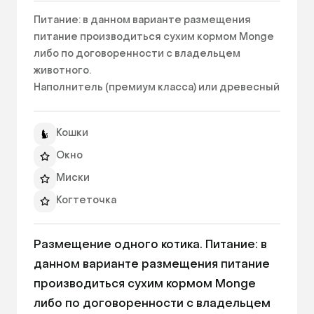
Питание: в данном варианте размещения 
питание производиться сухим кормом Monge 
либо по договоренности с владельцем 
животного.

Наполнитель (премиум класса) или древесный 
наполнитель. 
Кошки
Окно
Миски
Когтеточка
Домик
Размещение одного котика. Питание: в 
Наполнитель для туалета
данном варианте размещения питание 
Ежедневный фото/видео отчет
производиться сухим кормом Monge 
Выгул в пределах отеля
либо по договоренности с владельцем 
Игровое пространство для питомца