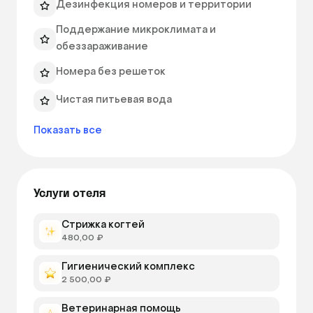
Дезинфекция номеров и территории
💊 А если ваш хвостик проходит лечение — все 
Поддержание микроклимата и
процедуры будут продолжены под контролем 
обеззараживание
специалистов нашей клиники. 
Номера без решеток
Чистая питьевая вода
Показать все
Услуги отеля
Стрижка когтей
480,00 ₽
Гигиенический комплекс
2 500,00 ₽
Ветеринарная помощь