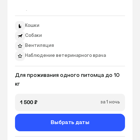
С заботой о тех, кому важно много места.

Среди номеров зоогостиницы есть 
Кошки
полноценные комнаты.

Собаки
Без соседей.

Вентиляция
Мы знаем, как важно для животных уединение. 
Наблюдение ветеринарного врача
Все наши номера предназначены только для 
одного питомца, а это значит, что соседи 
Фильтрованная вода
будут не слышны и не видны!

Для проживания одного питомца до 10 
Круглосуточный персонал
кг
Питьевая вода
С заботой о тех, кому важен ЧЕЛОВЕК.

Среди наших тарифов есть те, которые 
Ежедневный фото/видео отчет
1 500 ₽
за 1 ночь
подразумевают проживание питомца с 
ассистентом ветеринарного врача, который 
будет рядом с вашим любимцем 24/7.

Выбрать даты
Ежедневная забота.
