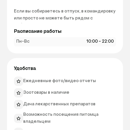
Если вы собираетесь в отпуск, в командировку 
или просто не можете быть рядом с 
любимцем — мы рядом! Наша зоо гостиница 
Расписание работы
создана для того, чтобы животные 
чувствовали себя как дома:

Пн-Вс
10:00 - 22:00
✨ Просторные и чистые вольеры

✨ Уютная атмосфера и круглосуточный 
присмотр

Удобства
✨ Питомцы на лечении — под наблюдением 
врачей

Ежедневные фото/видео отчеты
✨ Кормление по привычному графику

Зоотовары в наличие
✨ Прогулки и игры (для собак)

✨ Фото- и видеоотчёты по желанию

Дача лекарственных препаратов
Возможность посещения питомца
🐶🐱 Мы принимаем кошек и собак, учитываем 
владельцем
особенности характера, привычки и 
медицинские показания.
