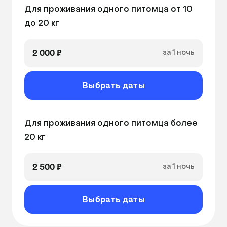
Оставляя хвостика в нашей гостинице, вы 
Для проживания одного питомца от 10 
можете быть уверены в том, что он будет под 
до 20 кг
присмотром. Кормление, выгул, общение и 
даже лечение, если ваш питомец перед 
планируемым отпуском приболел. 
2 000 ₽
за 1 ночь
Выбрать даты
Для проживания одного питомца более 
20 кг
2 500 ₽
за 1 ночь
Выбрать даты