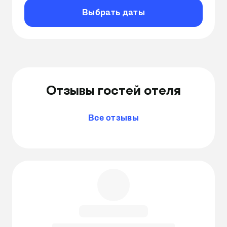
Выбрать даты
Длина номера: 1100ₘ
Высота номера: 2000ₘ
Лоток
Сухой корм
Совок
Отзывы гостей отеля
Лежанка
Гамак
Все отзывы
Наполнитель для туалета