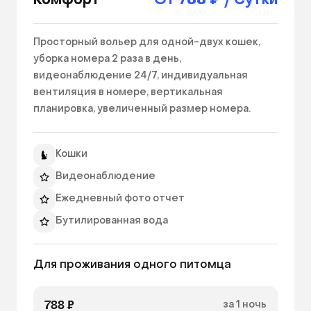
Комфорт
От 788 ₽ / Сутки
Просторный вольер для одной-двух кошек, 
уборка номера 2 раза в день, 
видеонаблюдение 24/7, индивидуальная 
вентиляция в номере, вертикальная 
планировка, увеличенный размер номера. 
Проживание дополнительного гостя +150 
рублей в день.

Кошки
Видеонаблюдение
Ежедневный фото отчет
Бутилированная вода
Миски
Для проживания одного питомца 
Лоток
Лежанка
788 ₽
за 1 ночь
Наполнитель для туалета