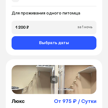
Ежедневная уборка номера
Для проживания одного питомца 
Бутилированная вода
Миски
1 200 ₽
за 1 ночь
Лоток
Наполнитель для туалета
Выбрать даты
Лежанка
Ширина номера: 1300ₘ
Длина номера: 1100ₘ
Высота номера: 3000ₘ
Совок
Гамак
Сухой корм
Люкс
От 975 ₽ / Сутки