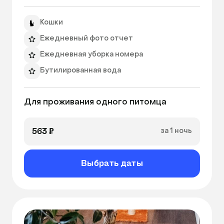
Кошки
Ежедневный фото отчет
Ежедневная уборка номера
Бутилированная вода
Миски
Для проживания одного питомца 
Лоток
Ширина номера: 1300ₘ
563 ₽
за 1 ночь
Длина номера: 1100ₘ
Высота номера: 1000ₘ
Выбрать даты
Видеонаблюдение
Вентиляция
Совок
Наполнитель для туалета