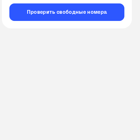
Проверить
свободные
номера