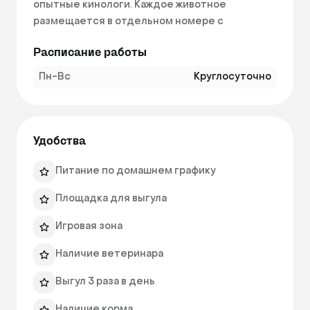
опытные кинологи. Каждое животное 
размещается в отдельном номере с 
индивидуальным режимом ухода: питание, 
Расписание работы
уборка, трехразовая выгулка и другие услуги 
по желанию хозяев. В нашем центре 
Пн-Вс
Круглосуточно
функционирует более 40 открытых выгульных 
площадок, что позволяет животному вдоволь 
насладиться прогулкой в загородном лесу. 
Удобства
Питание по домашнем графику
Площадка для выгула
Игровая зона
Наличие ветеринара
Выгул 3 раза в день
Наличие корма