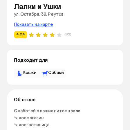
Лапки и Ушки
ул. Октября, 38, Реутов
Показать на карте
4.04
(82)
Подходит для
Кошки
Собаки
Об отеле
С заботой о ваших питомцах ❤️

🐾 зоомагазин

🐾 зоогостиница
