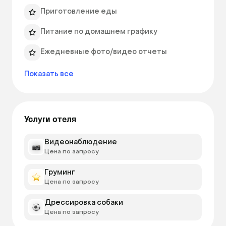
стремиться оккупировать запрещенную 
Приготовление еды
территорию.

Питание по домашнем графику
Что еще важно понимать. Наши гости не сидят 
Ежедневные фото/видео отчеты
круглосуточно в номере, страдая от нехватки 
общения. Трехразовые прогулки, игровой час 
Показать все
либо с работниками центра, либо, при условии 
отсутствия зооагрессии, с себеподобными 
(под присмотром кинолога), часто и 
дрессировка, если хозяин решает совместить 
Услуги отеля
отдых и обучение. Скучать некогда!

Видеонаблюдение
Цена по запросу
Кстати! У нас есть дополнительная услуга - 
видеонаблюдение. В любой момент 
Груминг
тревожный мампап может полюбоваться на 
Цена по запросу
свое чадо и убедиться, что с ним все в 
порядке. Насчет еды. Даже если собака на 
Дрессировка собаки
Цена по запросу
самой хитрой натуралке - это не станет 
проблемой. У нас есть оборудованная кухня, 