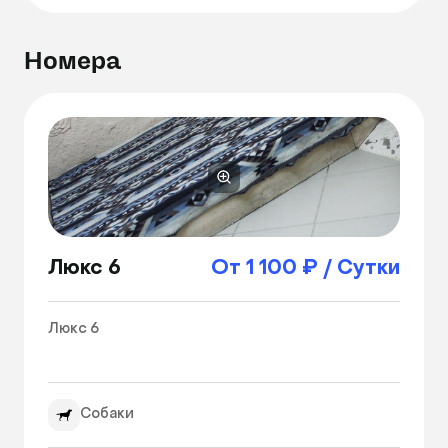
на которой мы готовим самые изысканные 
собачьи обеды. Ну и последнее. Если собака 
Номера
все же решает пострессовать, мы будем 
рядом с ней столько времени, сколько 
потребуется для того, чтобы она 
адаптировалась. Бывали случаи, когда 
приходилось спать в обнимку первую ночь.

С любовью к братьям нашим меньшим, 
искренне ваш "Лис". 
Люкс 6
От 1 100 ₽ / Сутки
Люкс 6

Собаки