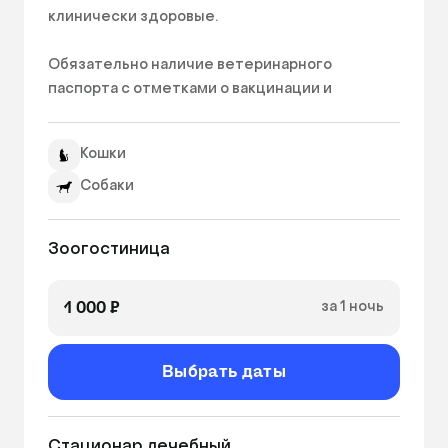
клинически здоровые.

Обязательно наличие ветеринарного 
паспорта с отметками о вакцинации и 
гельмитизации.

Кошки
© Тексты, опубликованные на сайте 
mamakoshka.ru, защищаются законом об 
Собаки
авторском праве. Любое частичное или 
полное копирование информации требует 
Зоогостиница
ссылки на источник: https://mamakoshka.ru/ 
1 000 ₽
за 1 ночь
Выбрать даты
Стационар лечебный 