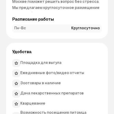
Москве поможет решить вопрос без стресса. 
Мы предлагаем круглосуточное размещение 
кошек, собак и других домашних животных в 
Расписание работы
условиях, соответствующих санитарным, 
ветеринарным и поведенческим 
Пн-Вс
Круглосуточно
требованиям.

У нас ваш питомец не просто «на 
передержке» — он находится под 
Удобства
присмотром специалистов, получает корм, 
выгул, уход, а при необходимости — и 
Площадка для выгула
медицинскую помощь.

Ежедневные фото/видео отчеты
Это специально оборудованное помещение, 
Зоотовары в наличие
адаптированное для временного содержания 
домашних животных: с индивидуальными 
Дача лекарственных препаратов
боксами, зоной выгула, контролем 
Кварцевание
температуры и влажности, постоянным 
наблюдением и возможностью 
Возможность посещения питомца