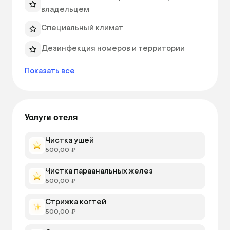
круглосуточного ухода. 
владельцем
Специальный климат
Дезинфекция номеров и территории
Показать все
Услуги отеля
Чистка ушей
500,00 ₽
Чистка параанальных желез
500,00 ₽
Стрижка когтей
500,00 ₽