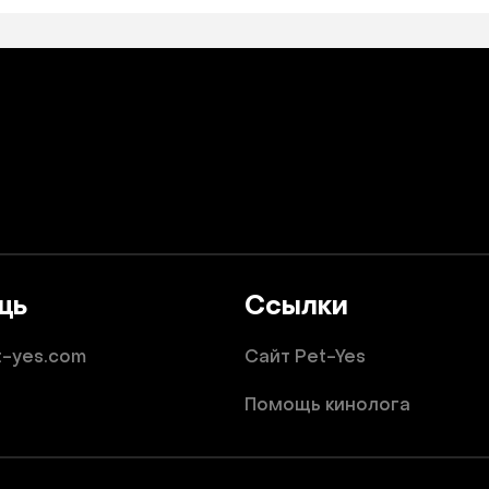
щь
Ссылки
t-yes.com
Сайт Pet-Yes
Помощь кинолога