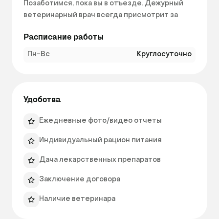
Позаботимся, пока вы в отъезде. Дежурный 
ветеринарный врач всегда присмотрит за 
вашим питомцем!

Расписание работы
Работаем круглосуточно

Пн-Вс
Круглосуточно
Заселяем питомцев в любое время суток без 
наценки

Заключаем договор

Удобства
При заселении в гостиницу заключаем 
договор на оказание услуг

Ежедневные фото/видео отчеты
Индивидуальный рацион питания
Кормление «как дома»

Обеспечиваем вашего питомца питанием в 
Дача лекарственных препаратов
привычном режиме

Заключение договора
Фото - и видеоотчеты

Наличие ветеринара
Высылаем фото и видеоотчеты каждый день 
или по запросу
