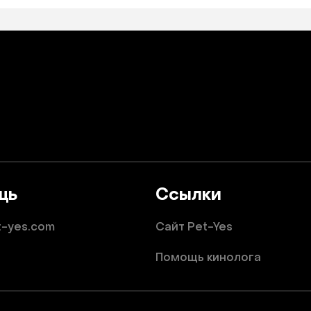
щь
Ссылки
t-yes.com
Сайт Pet-Yes
Помощь кинолога