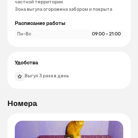
частной территории.

Зона выгула огорожена забором и покрыта 
газоном, что гарантирует чистоту и 
Расписание работы
безопасность.

Выгул животных осуществляется 3 раза в 
Пн-Вс
09:00 - 21:00
день по индивидуальному расписанию 
каждого питомца. 
Удобства
Выгул 3 раза в день
Номера