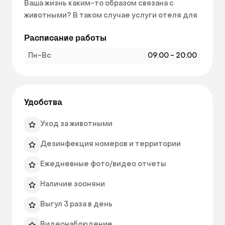
Ваша жизнь каким-то образом связана с 
животными? В таком случае услуги отеля для 
животных Pride могут оказаться вам полезны!

Расписание работы
Вы являетесь владельцем домашнего 
Пн-Вс
09:00 - 20:00
животного, и вам некуда его пристроить на 
время своего отъезда? Отель для животных 
Pride — ответ на вашу проблему! Здесь 
вашему любимцу дадут не только приют, но и 
Удобства
заботу, создадут условия для его комфорта. 
Только не забудьте забронировать место 
Уход за животными
заранее!

Дезинфекция номеров и территории
В числе наших услуг услуги груминга (в т.ч. 
Ежедневные фото/видео отчеты
маникюр, мытье, подстригание когтей, 
стрижка и чистка ушей), передержка кошек и 
Наличие зооняни
собак. 
Выгул 3 раза в день
Видеонаблюдение