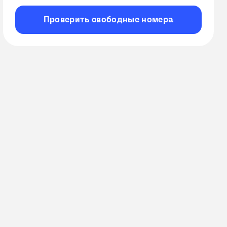
Проверить
свободные
номера