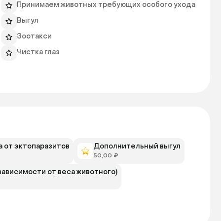
Принимаем животных требующих особого ухода
Выгул
Зоотакси
Чистка глаз
 от эктопаразитов
Дополнительный выгул
50,00 ₽
зависимости от веса животного)