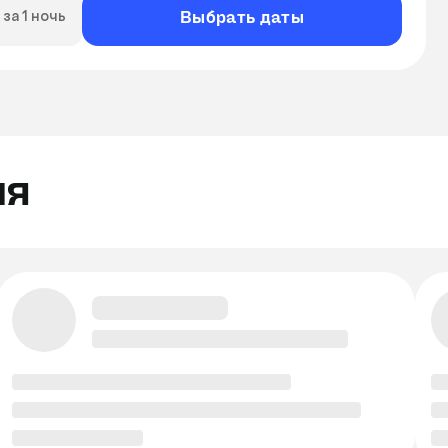
Выбрать даты
за 1 ночь
ля