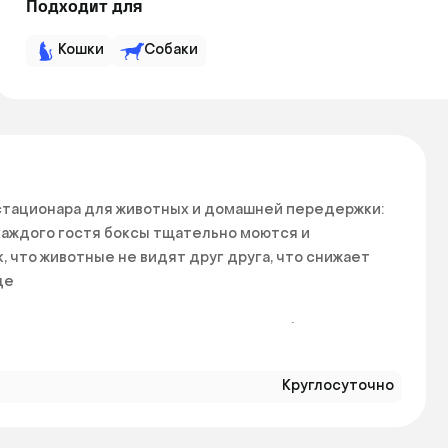
Подходит для
Кошки
Собаки
стационара для животных и домашней передержки: 
аждого гостя боксы тщательно моются и 
 что животные не видят друг друга, что снижает 
е

доровью Вашего питомца — только удобные и 
Круглосуточно