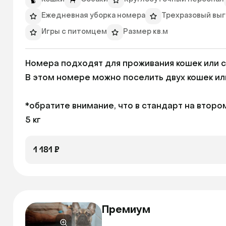
Ежедневная уборка номера
Трехразовый выгу
Игры с питомцем
Размер кв.м
Номера подходят для проживания кошек или со
В этом номере можно поселить двух кошек или с
*обратите внимание, что в стандарт на второ
5 кг
1 181 ₽
Премиум