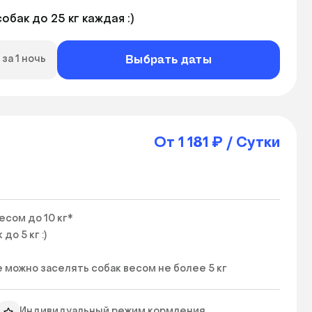
бак до 25 кг каждая :)
Выбрать даты
за 1 ночь
От 1 181 ₽ / Сутки
сом до 10 кг*

 5 кг :)

 можно заселять собак весом не более 5 кг 
Индивидуальный режим кормления