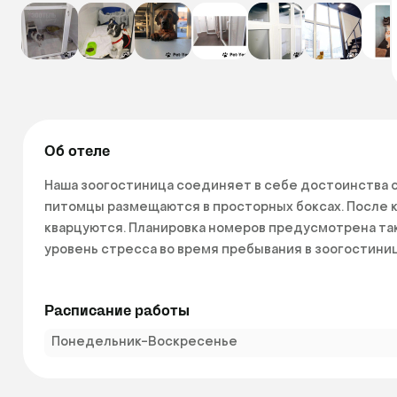
Об отеле
Наша зоогостиница соединяет в себе достоинства 
питомцы размещаются в просторных боксах. После к
кварцуются. Планировка номеров предусмотрена так,
уровень стресса во время пребывания в зоогостиниц
У нас Вы не найдете ничего, что может повредить з
Расписание работы
продуманные решения! 
Понедельник-Воскресенье