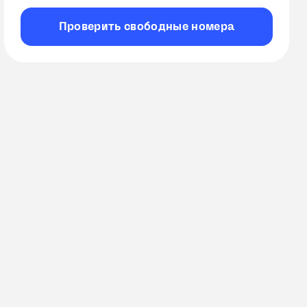
Проверить
свободные
номера