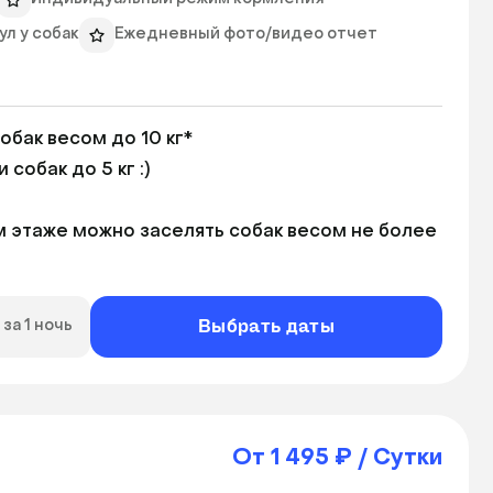
л у собак
Ежедневный фото/видео отчет
бак весом до 10 кг*

обак до 5 кг :)

м этаже можно заселять собак весом не более 
Выбрать даты
за 1 ночь
От 1 495 ₽ / Сутки