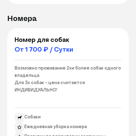
Номера
Номер для собак
От 1 700 ₽ / Сутки
Возможно проживание 2хи более собак одного 
владельца.

Для 3х собак - цена считается 
ИНДИВИДУАЛЬНО!

Возможно два варианта питания: натуральное/
кормом (разная цена)

Собаки
В номерах есть тёплые полы, вентиляция, 
Ежедневная уборка номера
окно, отопление. Комнаты светлые, 