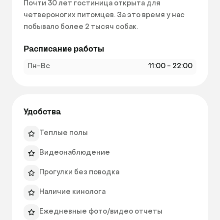
Почти 30 лет гостиница открыта для 
четвероногих питомцев. За это время у нас 
побывало более 2 тысяч собак.

Расписание работы
Принимаем только собак мелких и средних 
пород (приблизительно до 45 см в холке)

Пн-Вс
11:00 - 22:00
Для наших любимых малышей мы оборудовали 
просторные светлые номера с теплыми 
полами и видеонаблюдением.

Удобства
Территория находится в собственности, 
надёжно огорожена и абсолютно безопасна 
Теплые полы
для животных. Для прогулок без поводка 
Видеонаблюдение
оборудованы две площадки.

Подбираем каждому питомцу друзей, 
Прогулки без поводка
подходящих по размеру и темпераменту.

Наличие кинолога
Владельцы зоогостиницы — Наталья и 
Ежедневные фото/видео отчеты
Алексей Мамаевы, профессиональные 