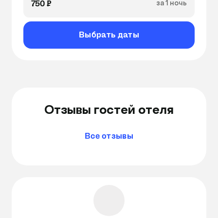
750 ₽
за 1 ночь
Антискользящие полки
Игрушки
Выбрать даты
Наполнитель для туалета
Вентиляция
Лоток
Когтеточка
Ежедневная уборка номера
Отзывы гостей отеля
Все отзывы