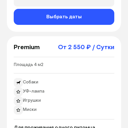
Антискользящие полки
Игрушки
Выбрать даты
Наполнитель для туалета
Вентиляция
Лоток
Когтеточка
Premium
От 2 550 ₽ / Сутки
Ежедневная уборка номера
Площадь 4 м2 
Собаки
УФ-лампа
Игрушки
Миски
Теплые полы