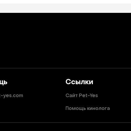
щь
Ссылки
t-yes.com
Сайт Pet-Yes
Помощь кинолога