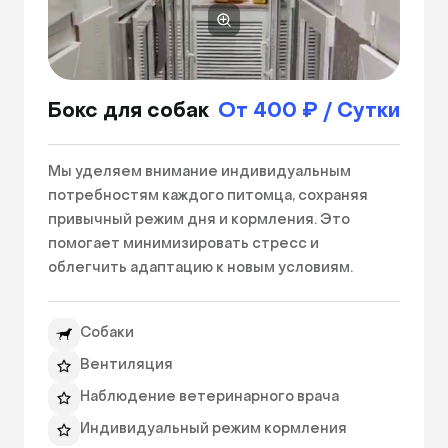
Бокс для собак
От 400 ₽ / Сутки
Мы уделяем внимание индивидуальным 
потребностям каждого питомца, сохраняя 
привычный режим дня и кормления. Это 
помогает минимизировать стресс и 
облегчить адаптацию к новым условиям.

Квалифицированные сотрудники 
Собаки
обеспечивают тщательный уход за питомцем. 
Персонал заботится о каждом пушистом 
Вентиляция
постояльце. Это позволяет создать 
Наблюдение ветеринарного врача
спокойную и дружелюбную атмосферу.

Индивидуальный режим кормления