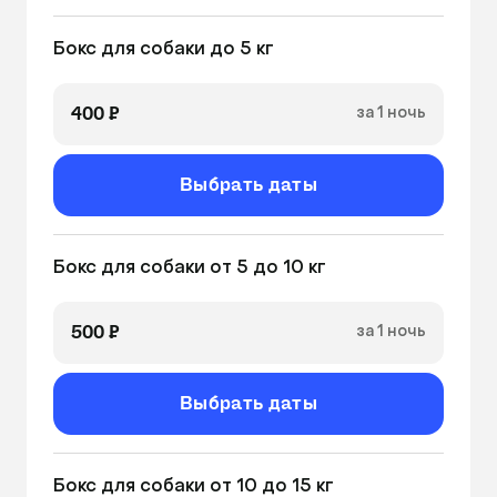
По желанию можно заказать груминг. 
Уборка 2 раза в день
Специалисты аккуратно проведут стрижку, 
Бокс для собаки до 5 кг
чистку ушей и обрезку когтей. Это помогает 
поддерживать питомцев в отличной форме и 
400 ₽
за 1 ночь
придает им ухоженный вид. 
Выбрать даты
Бокс для собаки от 5 до 10 кг
500 ₽
за 1 ночь
Выбрать даты
Бокс для собаки от 10 до 15 кг