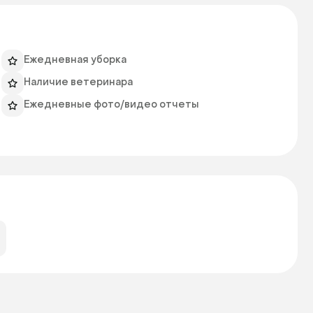
ециалистов.

Ежедневная уборка
еменной передержки. Стоимость содержания кота – 
Наличие ветеринара
Ежедневные фото/видео отчеты
т