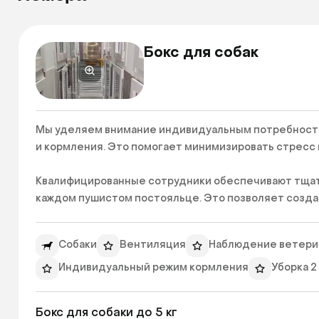
Бокс для собак
Мы уделяем внимание индивидуальным потребностя
и кормления. Это помогает минимизировать стресс и
Квалифицированные сотрудники обеспечивают тщате
каждом пушистом постояльце. Это позволяет созда
По желанию можно заказать груминг. Специалисты ак
Собаки
Вентиляция
Наблюдение ветери
когтей. Это помогает поддерживать питомцев в отл
Индивидуальный режим кормления
Уборка 2
Бокс для собаки до 5 кг