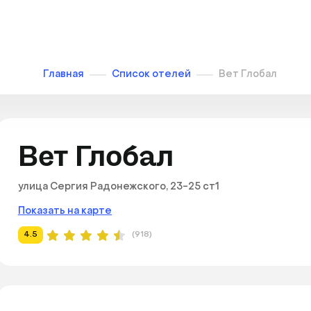
Главная
Список отелей
Вет Глобал
Вет Глобал
улица Сергия Радонежского, 23-25 ст1
Показать на карте
4.5
(918)