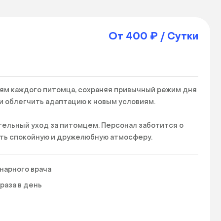
От 400 ₽ / Сутки
м каждого питомца, сохраняя привычный режим дня 
 облегчить адаптацию к новым условиям.

льный уход за питомцем. Персонал заботится о 
ть спокойную и дружелюбную атмосферу.

куратно проведут стрижку, чистку ушей и обрезку 
нарного врача
ичной форме и придает им ухоженный вид. 
 раза в день