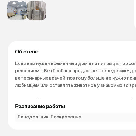
Об отеле
Если вам нужен временный дом для питомца, то зоог
решением. «ВетГлобал» предлагает передержку для 
ветеринарных врачей, поэтому больше не нужно приг
любимцем или оставлять животное у знакомых во вре
Питомец будет проживать в просторном и чистом бок
Расписание работы
дополнительная платная услуга — фото- и видеоотче
Понедельник-Воскресенье
Оставлять кота в зоогостинице — это вполне нормал
присмотр за питомцем. Среди причин выбрать нас:
