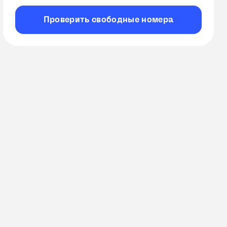
Проверить
свободные
номера