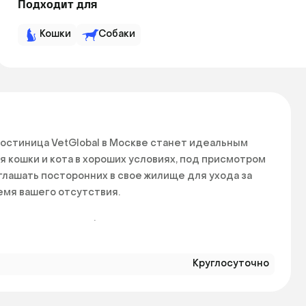
Подходит для
Кошки
Собаки
остиница VetGlobal в Москве станет идеальным 
кошки и кота в хороших условиях, под присмотром 
лашать посторонних в свое жилище для ухода за 
мя вашего отсутствия.

се, получать необходимый уход. Есть 
т.

Круглосуточно
ьная, разумная практика, если вам нужен временный 