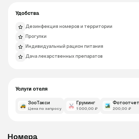
Круглосуточный квалифицированный присмотр.

Удобства
Отдельные боксы с надлежащей обработкой.

Наблюдение ответственных и квалифицированных сп
Дезинфекция номеров и территории
VetGlobal предлагает следующие цены на услуги вр
Прогулки
350 рублей за сутки. 
Индивидуальный рацион питания
Дача лекарственных препаратов
Услуги отеля
ЗооТакси
Груминг
Фотоотче
Цена по запросу
1 000,00 ₽
200,00 ₽
Номера