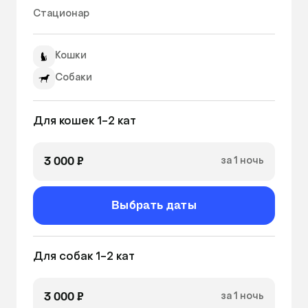
состоянием наших пациентов. В наличии 
Стационар 
груминг салон, зоомагазин и площадка для 
выгула собак — это все на территории нашего 
Кошки
ветеринарного центра. 
Собаки
Для кошек 1-2 кат
3 000 ₽
за 1 ночь
Выбрать даты
Для собак 1-2 кат
3 000 ₽
за 1 ночь