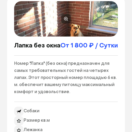
Лапка без окна
От 1 800 ₽ / Сутки
Номер "Лапка" (без окна) предназначен для 
самых требовательных гостей на четырех 
лапах. Этот просторный номер площадью 6 кв. 
м. обеспечит вашему питомцу максимальный 
комфорт и удовольствие.

При входе в "Лапку" вашего пушистого друга 
Собаки
встретит атмосфера уюта и роскоши. Большие 
окна обеспечат прекрасное естественное 
Размер кв.м
освещение и панорамный вид на окружающий 
Лежанка