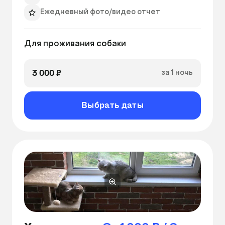
наслаждаться простором. Для развлечения и 
Ежедневный фото/видео отчет
активного времяпрепровождения вашего 
питомца в номере предусмотрена 
Окно
специальная зона с игрушками различных 
Для проживания собаки
форм и размеров. Мы также предлагаем 
индивидуальное питание с учетом пожеланий 
3 000 ₽
за 1 ночь
и потребностей вашего питомца.

В новогодние и праздничные дни на 
Выбрать даты
заселение питомцев действует повышенный 
тариф. 