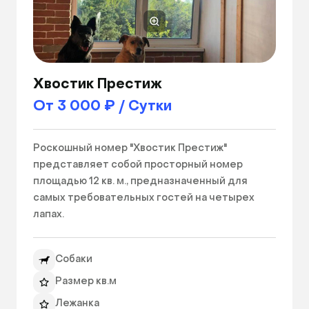
Хвостик Престиж
От 3 000 ₽ / Сутки
Роскошный номер "Хвостик Престиж" 
представляет собой просторный номер 
площадью 12 кв. м., предназначенный для 
самых требовательных гостей на четырех 
лапах.

При входе в номер "Хвостик Престиж" ваш 
Собаки
питомец будет окружен атмосферой роскоши 
и уюта. Большая площадь позволяет вашему 
Размер кв.м
питомцу свободно перемещаться и 
Лежанка