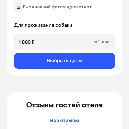
ландшафт. Ваш питомец будет иметь 
Ежедневный фото/видео отчет
возможность наслаждаться прекрасными 
видами и следить за происходящим за окном.

Для проживания собаки
В новогодние и праздничные дни на 
заселение питомцев действует повышенный 
1 800 ₽
за 1 ночь
тариф. 
Выбрать даты
Отзывы гостей отеля
Все отзывы