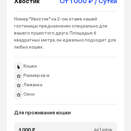
Хвостик
От 1 000 ₽ / Сутки
Номер "Хвостик" на 2-ом этаже нашей 
гостиницы предназначен специально для 
вашего пушистого друга. Площадью 6 
квадратных метра, он идеально подходит для 
любых кошек.

Внутри номера вы обнаружите множество 
Кошки
удобств, созданных для комфорта вашего 
любимца. Мягкая и уютная кровать с подушкой 
Размер кв.м
и одеялом, позволит вашему питомцу 
Лежанка
отдохнуть после дня полного игр. Просторное 
Окно
окно обеспечит свежий воздух и возможность 
вашему питомцу наблюдать за происходящим 
Ежедневный фото/видео отчет
за его пределами.

Для проживания кошки
В новогодние и праздничные дни на 
1 000 ₽
за 1 ночь