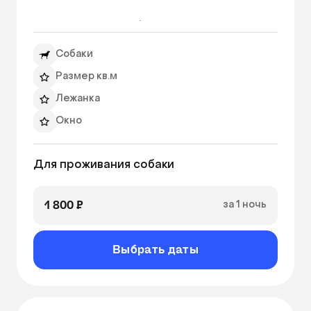
Внутри номера вы обнаружите множество 
удобств, созданных для комфорта вашего 
Собаки
любимца. Мягкая и уютная кровать с подушкой 
и одеялом, позволит вашему питомцу 
Размер кв.м
отдохнуть после дня полного игр и прогулок. 
Лежанка
Просторное окно обеспечит свежий воздух и 
Окно
возможность вашему питомцу наблюдать за 
происходящим за окном.

Ежедневный фото/видео отчет
Для проживания собаки
В новогодние и праздничные дни на 
заселение питомцев действует повышенный 
1 800 ₽
за 1 ночь
тариф. 
Выбрать даты