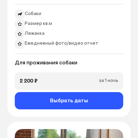
При входе в "Лапку" вашего пушистого друга 
Собаки
встретит атмосфера уюта и роскоши. Большие 
окна обеспечат прекрасное естественное 
Размер кв.м
освещение и панорамный вид на окружающий 
Лежанка
ландшафт. Ваш питомец будет иметь 
Ежедневный фото/видео отчет
возможность наслаждаться прекрасными 
видами и следить за происходящим за окном.

Окно
Для проживания собаки
В новогодние и праздничные дни на 
заселение питомцев действует повышенный 
2 200 ₽
за 1 ночь
тариф. 
Выбрать даты