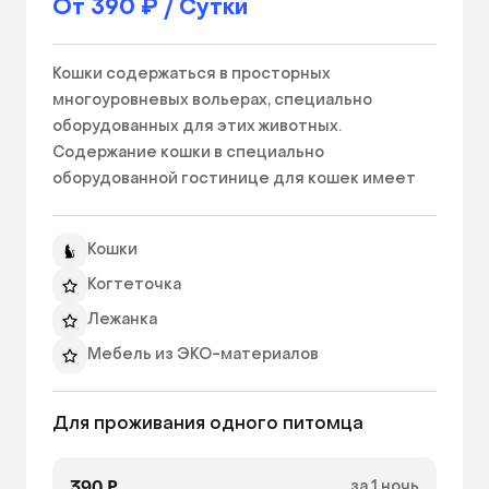
От 390 ₽ / Сутки
Кошки содержаться в просторных 
многоуровневых вольерах, специально 
оборудованных для этих животных. 
Содержание кошки в специально 
оборудованной гостинице для кошек имеет 
ряд преимуществ по сравнению с домашней 
передержкой. В любом случае животное 
Кошки
попадает в незнакомые для него условия и 
неважно это вольер или другая квартира, речь 
Когтеточка
идет о незнакомой территории. Поэтому 
Лежанка
многие кошки будут хитрить и стараться 
Мебель из ЭКО-материалов
найти путь домой, что может иметь 
неприятные последствия: кошка может 
спрятаться и ее очень сложно найти, может 
Для проживания одного питомца
выпасть в окно или прошмыгнуть в открытую 
дверь. Всех этих неприятностей лишено 
390 ₽
за 1 ночь