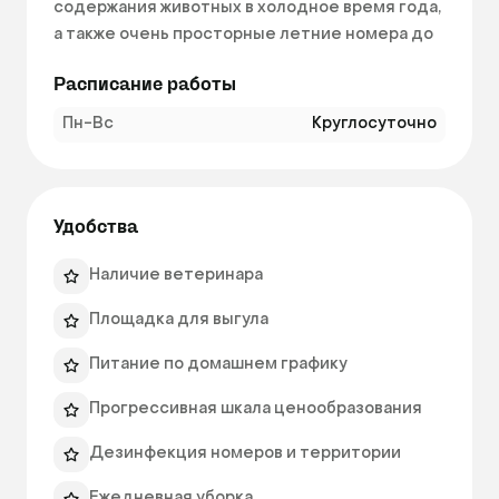
содержания животных в холодное время года, 
а также очень просторные летние номера до 
7 кв. м. под навесом с деревянным полом и 
Расписание работы
большой утепленной будкой. 

Обе гостиница для животных расположения в 
Пн-Вс
Круглосуточно
лесопарковых зонах, имеют 
асфальтированный подъезд и работают 
круглый год. Возможна доставка животных, 
когда собаку забирают непосредственно из 
Удобства
Вашего дома, потом привозят обратно. 
Несмотря на то, что мы работаем со 
Наличие ветеринара
здоровыми животными, у нас есть свой 
Площадка для выгула
ветеринарный врач. Мы заботливо относимся 
к нашим постояльцам, которым не всегда 
Питание по домашнем графику
легко переносить разлуку с хозяином. 
Прогрессивная шкала ценообразования
Дезинфекция номеров и территории
Ежедневная уборка