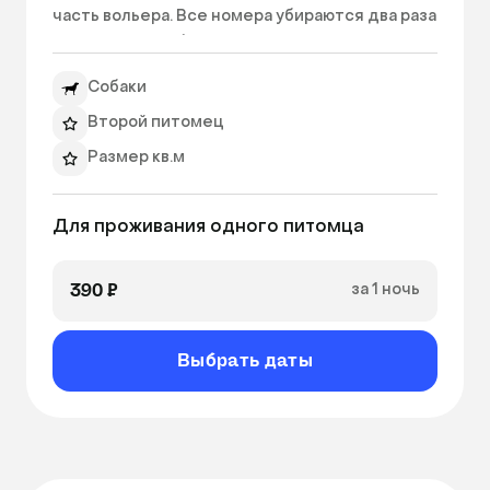
часть вольера. Все номера убираются два раза 
в день и по необходимости. Если погода 
позволяет, большую часть светлого времени 
Собаки
суток собака гуляет на улице. 
Второй питомец
Размер кв.м
Для проживания одного питомца
390 ₽
за 1 ночь
Выбрать даты