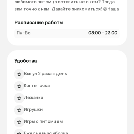
любимого питомца оставить не с кем? Тогда 
вам точно к нам! Давайте знакомиться! 😁Наша 
команда обеспечит полный уход за животным, 
Расписание работы
с любовью 🥰 и вниманием в домашних 
условиях.

Пн-Вс
08:00 - 23:00
📍Наша локация: СНТ " Заречное" 38, 
Люберецкий р-н

Меня зовут Алёна ( руководитель 
ЗооГостиницы) Со мной можете связаться 
Удобства
через тг ✨️ @alenrethf 
Выгул 2 раза в день
Когтеточка
Лежанка
Игрушки
Игры с питомцем
Ежедневная уборка