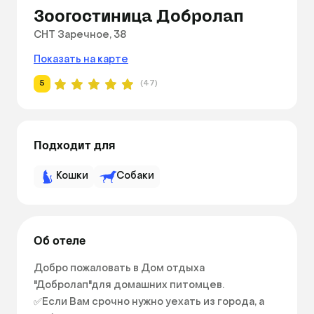
Зоогостиница Добролап
СНТ Заречное, 38
Показать на карте
5
(47)
Подходит для
Кошки
Собаки
Об отеле
Дoбpо пожаловать в Дoм отдыха 
"Добролап"для домашних питомцев.

✅️Если Вам срочно нужно уехать из города, а 