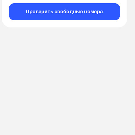
Проверить
свободные
номера