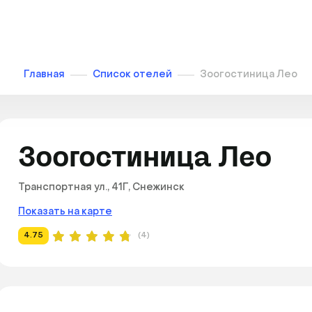
Главная
Список отелей
Зоогостиница Лео
Зоогостиница Лео
Транспортная ул., 41Г, Снежинск
Показать на карте
4.75
(4)