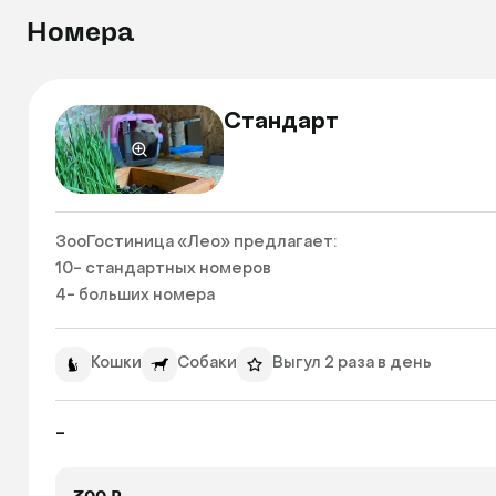
Номера
Стандарт
ЗооГостиница «Лео» предлагает:

10- стандартных номеров

4- больших номера 
Кошки
Собаки
Выгул 2 раза в день
-