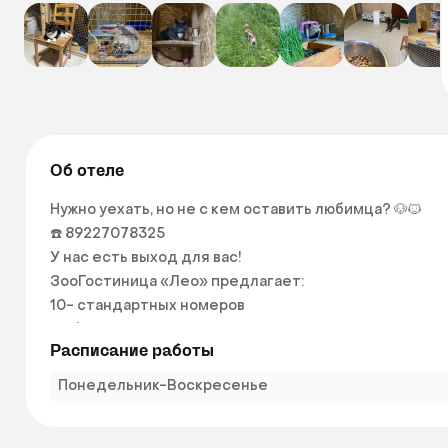
Об отеле
Нужно уехать, но не с кем оставить любимца? 🐶🐱

☎️ 89227078325

У нас есть выход для вас!

ЗооГостиница «Лео» предлагает:

10- стандартных номеров

4- больших номера 
Расписание работы
Понедельник-Воскресенье