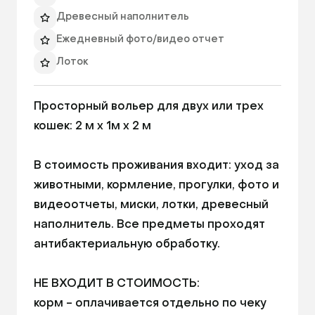
Древесный наполнитель
НЕ ВХОДИТ В СТОИМОСТЬ: 

Ежедневный фото/видео отчет
корм - оплачивается отдельно по чеку либо 
Лоток
предоставляется хозяином; 

наполнитель, если питомец привык к другому 
Миски
типу наполнителей. 
Просторный вольер для двух или трех 
Игровое пространство для питомца
кошек: 2 м х 1м х 2 м

Питьевая вода
Высота номера: 2000ₘ
В стоимость проживания входит: уход за 
Длина номера: 2000ₘ
животными, кормление, прогулки, фото и 
Ширина номера: 1000ₘ
видеоотчеты, миски, лотки, древесный 
наполнитель. Все предметы проходят 
антибактериальную обработку.

НЕ ВХОДИТ В СТОИМОСТЬ: 

корм - оплачивается отдельно по чеку 