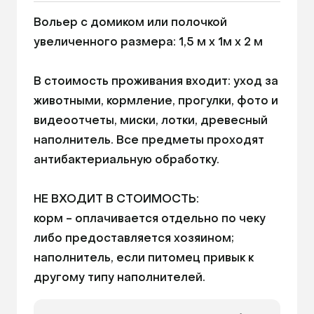
наполнитель, если питомец привык к другому 
Миски
типу наполнителей. 
Вольер с домиком или полочкой 
Игровое пространство для питомца
увеличенного размера: 1,5 м х 1м х 2 м

Питьевая вода
Высота номера: 2000ₘ
В стоимость проживания входит: уход за 
Длина номера: 1500ₘ
животными, кормление, прогулки, фото и 
Ширина номера: 1000ₘ
видеоотчеты, миски, лотки, древесный 
наполнитель. Все предметы проходят 
антибактериальную обработку.

НЕ ВХОДИТ В СТОИМОСТЬ: 

корм - оплачивается отдельно по чеку 
либо предоставляется хозяином; 

наполнитель, если питомец привык к 
другому типу наполнителей.