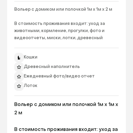
Вольер с домиком или полочкой 1м х 1м х 2 м

В стоимость проживания входит: уход за 
животными, кормление, прогулки, фото и 
видеоотчеты, миски, лотки, древесный 
наполнитель. Все предметы проходят 
антибактериальную обработку.

Кошки
НЕ ВХОДИТ В СТОИМОСТЬ: 

Древесный наполнитель
корм - оплачивается отдельно по чеку либо 
Ежедневный фото/видео отчет
предоставляется хозяином; 

Лоток
наполнитель, если питомец привык к другому 
типу наполнителей. 
Миски
Вольер с домиком или полочкой 1м х 1м х 
Игровое пространство для питомца
2 м

Питьевая вода
Высота номера: 2000ₘ
В стоимость проживания входит: уход за 