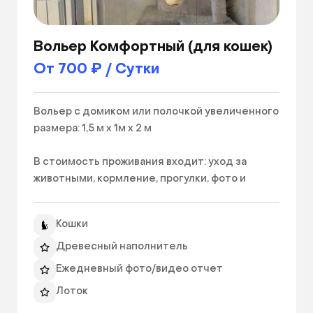
Вольер Комфортный (для кошек)
От 700 ₽ / Сутки
Вольер с домиком или полочкой увеличенного 
размера: 1,5 м х 1м х 2 м

В стоимость проживания входит: уход за 
животными, кормление, прогулки, фото и 
видеоотчеты, миски, лотки, древесный 
наполнитель. Все предметы проходят 
Кошки
антибактериальную обработку.

Древесный наполнитель
НЕ ВХОДИТ В СТОИМОСТЬ: 

Ежедневный фото/видео отчет
корм - оплачивается отдельно по чеку либо 
Лоток
предоставляется хозяином; 
