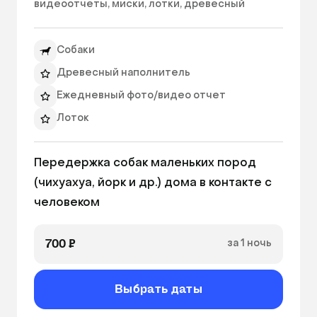
видеоотчеты, миски, лотки, древесный 
наполнитель. Все предметы проходят 
антибактериальную обработку.

Собаки
НЕ ВХОДИТ В СТОИМОСТЬ: 

Древесный наполнитель
корм - оплачивается отдельно по чеку либо 
Ежедневный фото/видео отчет
предоставляется хозяином; 

Лоток
наполнитель, если питомец привык к другому 
типу наполнителей. 
Миски
Передержка собак маленьких пород 
Игровое пространство для питомца
(чихуахуа, йорк и др.) дома в контакте с 
Питьевая вода
700 ₽
за 1 ночь
Выбрать даты