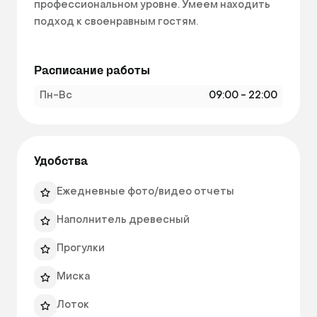
профессиональном уровне. Умеем находить 
подход к своенравным гостям.

В гостинице постояльцев ждут комфортные 
Расписание работы
условия: просторные вольеры для собак, 
уютные комнаты для кошек и безопасное 
Пн-Вс
09:00 - 22:00
пространство для прогулок.

Возможно оказание ветеринарной помощи 
(проведение инъекций, лекарственная 
Удобства
терапия и контроль за хроническими 
заболеваниями). Стоимость услуг 
Ежедневные фото/видео отчеты
оговаривается индивидуально.

Наполнитель древесный
При длительном проживании (более одного 
Прогулки
месяца) или размещении нескольких 
питомцев (более трёх) возможно внесение 
Миска
платежей частями.

Лоток
При форс-мажорных обстоятельствах время 