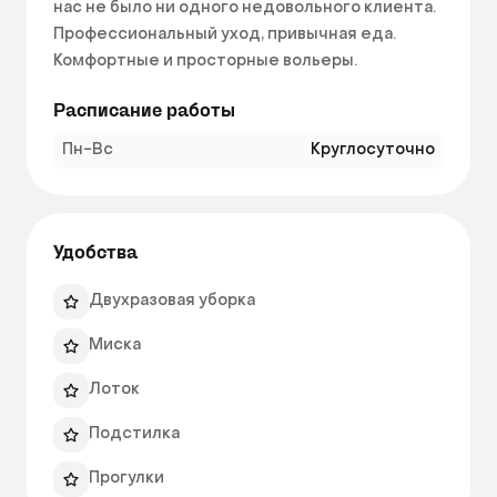
нас не было ни одного недовольного клиента. 
Профессиональный уход, привычная еда. 
Комфортные и просторные вольеры. 
Регулярный выгул 4 разa в день. Регулярная 
Расписание работы
влажная уборка 2 раза в день.

Пн-Вс
Круглосуточно
Если вы забыли миску, подстилку, горшок, то 
мы c радостью предоставим их бесплатно. 
Удобства
Двухразовая уборка
Миска
Лоток
Подстилка
Прогулки