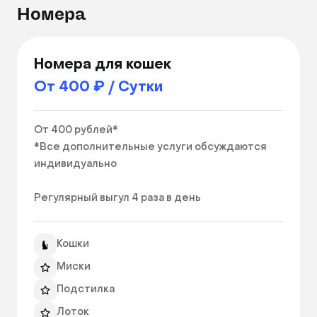
Номера
Номера для кошек
От 400 ₽ / Сутки
От 400 рублей*

*Все дополнительные услуги обсуждаются 
индивидуально

Регулярный выгул 4 разa в день

Привычная еда

Комфортные и просторные вольеры.

Кошки
Регулярная влажная уборка 2 раза в день.

Миски
Если вы забыли миску, подстилку, горшок, то 
Подстилка
мы c радостью предоставим их бесплатно. 
Лоток