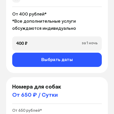
Выгул 4 раза в день
От 400 рублей*

Уборка 2 раза в день
*Все дополнительные услуги 
Питание по личному график
обсуждаются индивидуально
400 ₽
за 1 ночь
Выбрать даты
Номера для собак
От 650 ₽ / Сутки
От 650 рублей*
