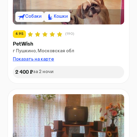
Собаки
Кошки
4.95
(190)
PetWish
г Пушкино, Московская обл
Показать на карте
2 400 ₽
за 2 ночи