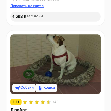
Показать на карте
1 398 ₽
за 2 ночи
Собаки
Кошки
4.48
(21)
ДюрАрт