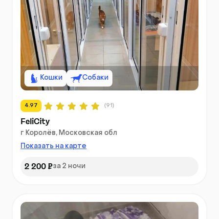
Кошки
Собаки
4.97
(91)
FeliCity
г Королёв, Московская обл
Показать на карте
2 200 ₽
за 2 ночи